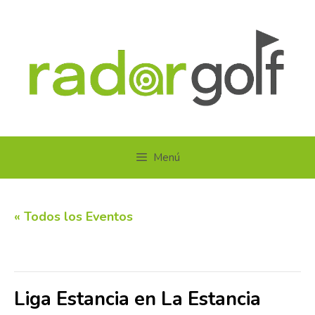
Saltar
al
contenido
Menú
« Todos los Eventos
Este evento ha pasado.
Liga Estancia en La Estancia