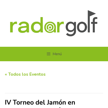
Saltar
al
contenido
Menú
« Todos los Eventos
Este evento ha pasado.
IV Torneo del Jamón en