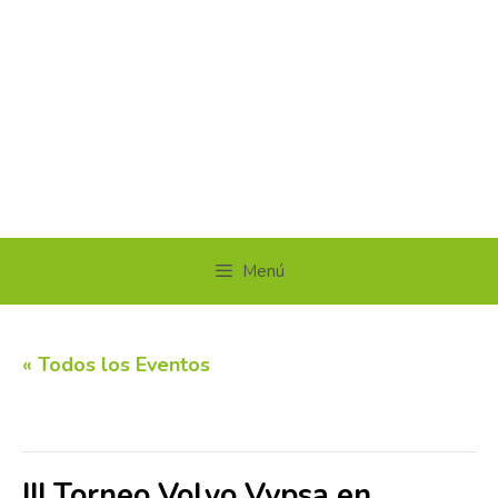
Menú
« Todos los Eventos
Este evento ha pasado.
III Torneo Volvo Vypsa en