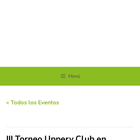
Menú
« Todos los Eventos
Este evento ha pasado.
III Torneo Uppery Club en