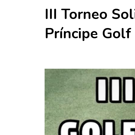
III Torneo S
Príncipe Golf
27 marzo
-
28 marzo