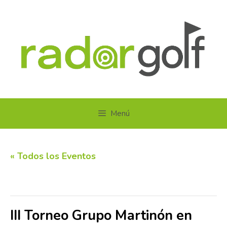
Saltar
al
contenido
Menú
« Todos los Eventos
Este evento ha pasado.
III Torneo Grupo Martinón en