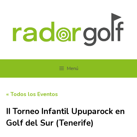
Saltar
al
contenido
Menú
« Todos los Eventos
II Torneo Infantil Upuparock en
Golf del Sur (Tenerife)
5 septiembre