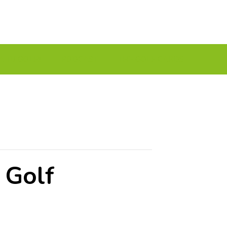
A TU GOLF!!
PODCAST
THE GOLF CARDS
 Golf