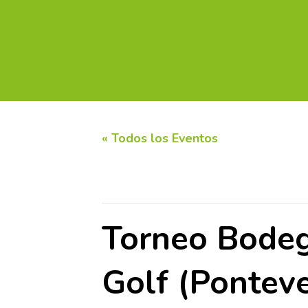
INICIO
CALENDARIO DE TORNEOS
CIRC
« Todos los Eventos
Este evento ha pasado.
Torneo Bodeg
Golf (Pontev