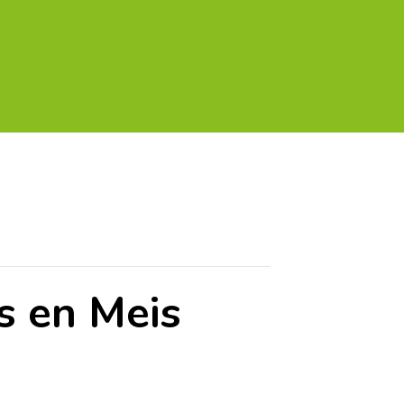
A TU GOLF!!
PODCAST
THE GOLF CARDS
s en Meis