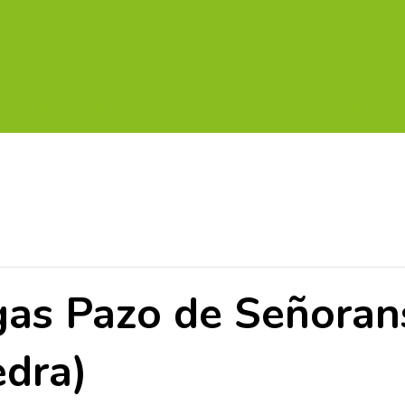
UITOS MULTICAMPO
TORNEOS FEDERATIVOS
¡¡MEJOR
as Pazo de Señoran
edra)