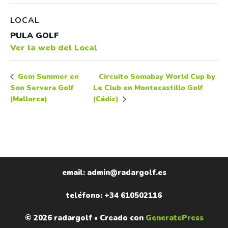
LOCAL
PULA GOLF
Ver la web del Local
Circuito Somabay World Cup by
Gem Summer en
Son Servera Golf
Le Club en Montecastillo Golf
(Mallorca)
(Cádiz)
email: admin@radargolf.es
teléfono: +34 610502116
© 2026 radargolf
• Creado con
GeneratePress