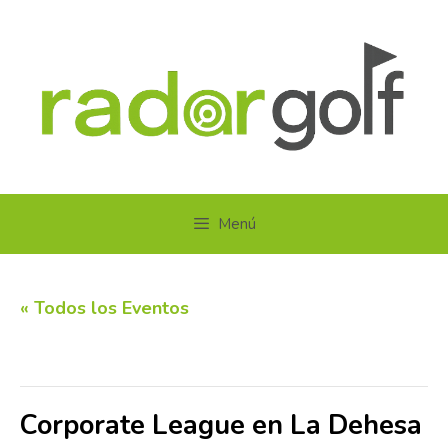
Saltar
al
contenido
Menú
« Todos los Eventos
Este evento ha pasado.
Corporate League en La Dehesa