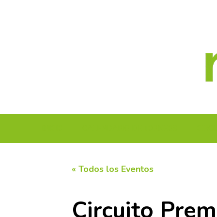
Saltar
al
contenido
INICIO
CALENDARIO DE TORNEOS
CIRC
« Todos los Eventos
Circuito Pre