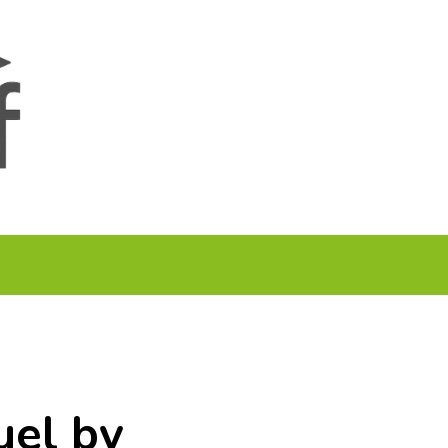
A TU GOLF!!
PODCAST
THE GOLF CARDS
uel by