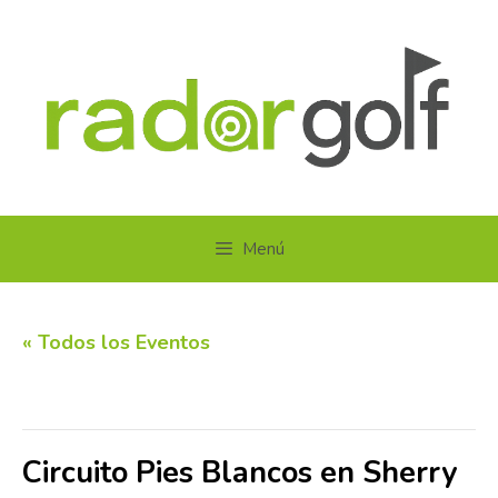
Saltar
al
contenido
Menú
« Todos los Eventos
Este evento ha pasado.
Circuito Pies Blancos en Sherry