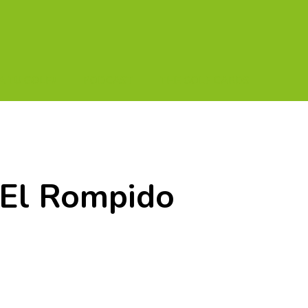
A TU GOLF!!
PODCAST
THE GOLF CARDS
 El Rompido