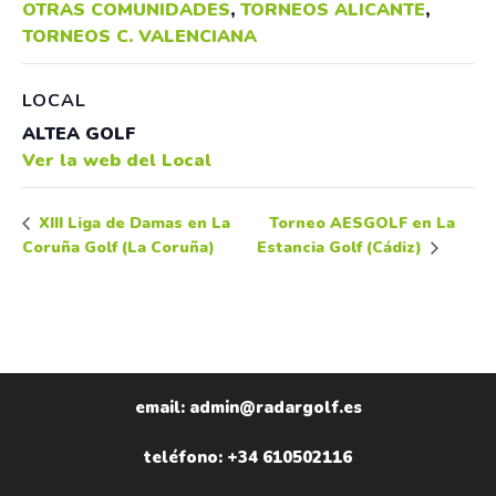
OTRAS COMUNIDADES
,
TORNEOS ALICANTE
,
TORNEOS C. VALENCIANA
LOCAL
ALTEA GOLF
Ver la web del Local
Torneo AESGOLF en La
XIII Liga de Damas en La
Coruña Golf (La Coruña)
Estancia Golf (Cádiz)
email: admin@radargolf.es
teléfono: +34 610502116