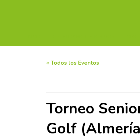
INICIO
CALENDARIO DE TORNEOS
CIRC
« Todos los Eventos
Este evento ha pasado.
Torneo Senio
Golf (Almería