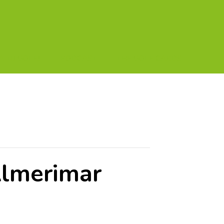
A TU GOLF!!
PODCAST
THE GOLF CARDS
Almerimar