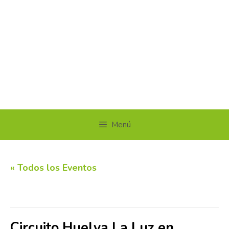
Menú
« Todos los Eventos
Este evento ha pasado.
Circuito Huelva La Luz en