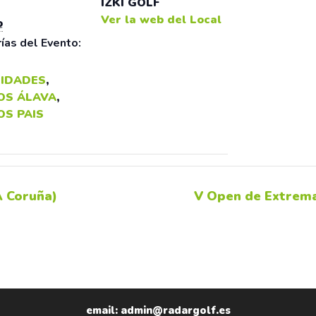
IZKI GOLF
Ver la web del Local
o
ías del Evento:
IDADES
,
OS ÁLAVA
,
OS PAIS
A Coruña)
V Open de Extrema
email: admin@radargolf.es