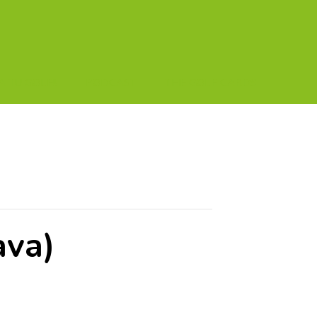
A TU GOLF!!
PODCAST
THE GOLF CARDS
ava)