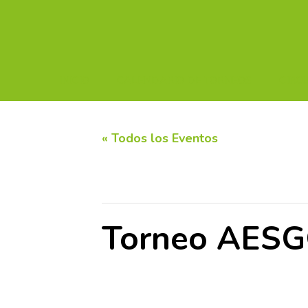
INICIO
CALENDARIO DE TORNEOS
CIRC
« Todos los Eventos
Este evento ha pasado.
Torneo AESGO
18 junio