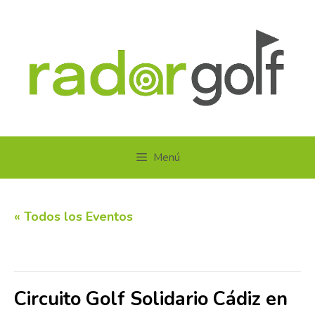
Saltar
al
contenido
Menú
« Todos los Eventos
Este evento ha pasado.
Circuito Golf Solidario Cádiz en