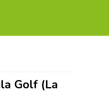
A TU GOLF!!
PODCAST
THE GOLF CARDS
a Golf (La