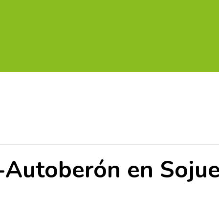
UITOS MULTICAMPO
TORNEOS FEDERATIVOS
¡¡MEJOR
utoberón en Sojuel