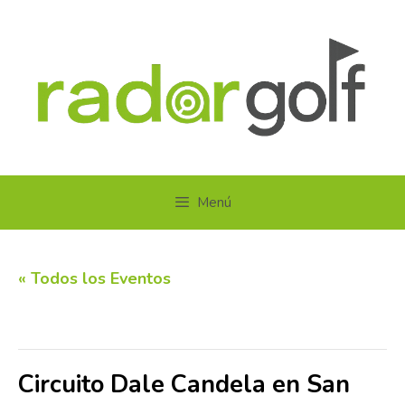
Saltar
al
contenido
Menú
« Todos los Eventos
Este evento ha pasado.
Circuito Dale Candela en San