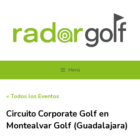
Saltar
al
contenido
Menú
« Todos los Eventos
Circuito Corporate Golf en
Montealvar Golf (Guadalajara)
5 septiembre
-
6 septiembre