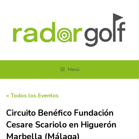
Saltar
al
contenido
Menú
« Todos los Eventos
Circuito Benéfico Fundación
Cesare Scariolo en Higuerón
Marbella (Málaga)