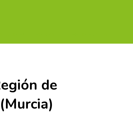
A TU GOLF!!
PODCAST
THE GOLF CARDS
Región de
(Murcia)