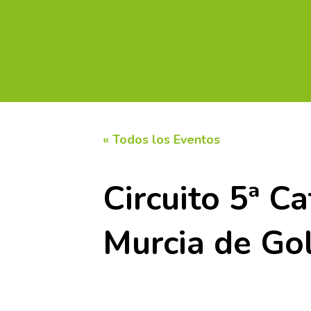
INICIO
CALENDARIO DE TORNEOS
CIRC
« Todos los Eventos
Circuito 5ª C
Murcia de Gol
29 agosto