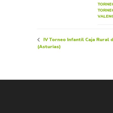
TORNE
TORNEO
VALEN
IV Torneo Infantil Caja Rural 
(Asturias)