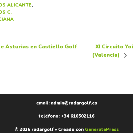
OS ALICANTE
,
S C.
CIANA
de Asturias en Castiello Golf
XI Circuito Y
(Valencia)
email: admin@radargolf.es
teléfono: +34 610502116
© 2026 radargolf
• Creado con
GeneratePress