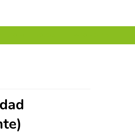
A TU GOLF!!
PODCAST
THE GOLF CARDS
idad
nte)