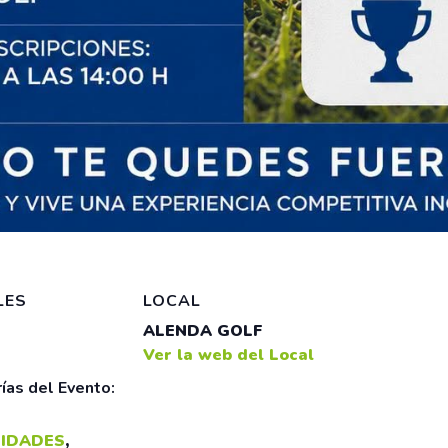
LES
LOCAL
ALENDA GOLF
Ver la web del Local
ías del Evento:
IDADES
,