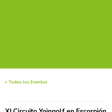
« Todos los Eventos
Este evento ha pasado.
XI Circuito Yoingolf en Escorpión