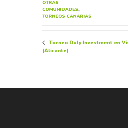
OTRAS
COMUNIDADES
,
TORNEOS CANARIAS
Torneo Duly Investment en Vi
(Alicante)