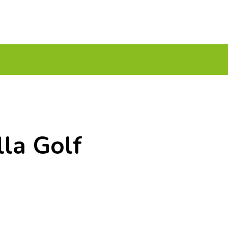
A TU GOLF!!
PODCAST
THE GOLF CARDS
la Golf