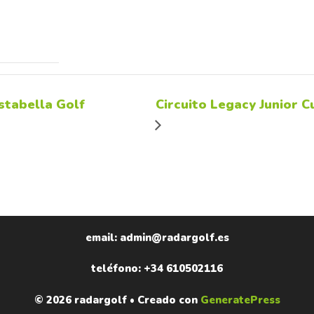
stabella Golf
Circuito Legacy Junior 
email: admin@radargolf.es
teléfono: +34 610502116
© 2026 radargolf
• Creado con
GeneratePress