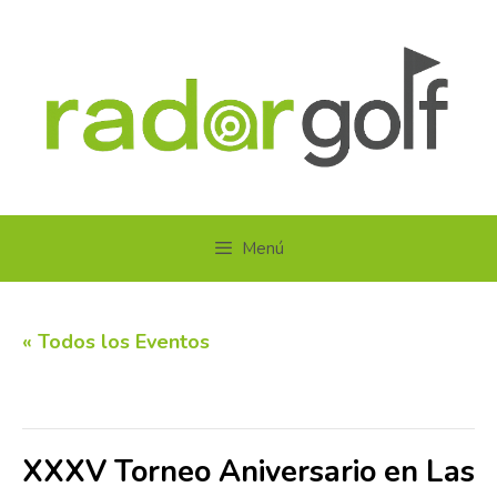
Saltar
al
contenido
Menú
« Todos los Eventos
Este evento ha pasado.
XXXV Torneo Aniversario en Las