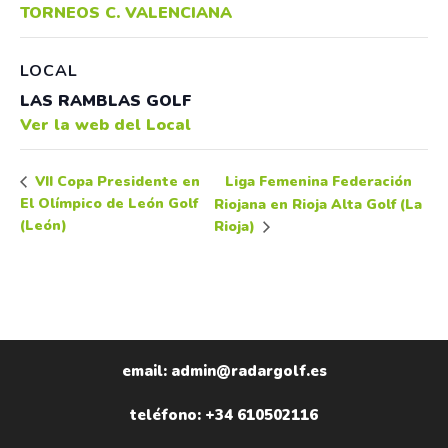
TORNEOS C. VALENCIANA
LOCAL
LAS RAMBLAS GOLF
Ver la web del Local
Liga Femenina Federación
VII Copa Presidente en
El Olímpico de León Golf
Riojana en Rioja Alta Golf (La
(León)
Rioja)
email: admin@radargolf.es
teléfono: +34 610502116