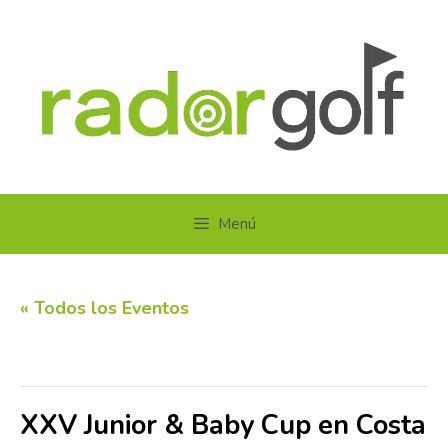
Saltar
al
contenido
Menú
« Todos los Eventos
Este evento ha pasado.
XXV Junior & Baby Cup en Costa