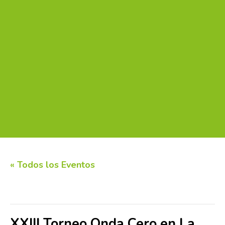
« Todos los Eventos
Este evento ha pasado.
XXIII Torneo Onda Cero en La