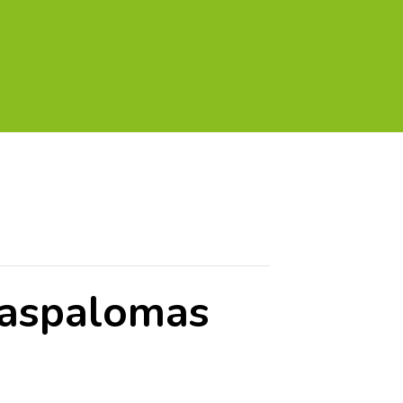
A TU GOLF!!
PODCAST
THE GOLF CARDS
Maspalomas