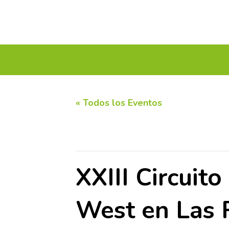
INICIO
CALENDARIO DE TORNEOS
CIRC
« Todos los Eventos
Este evento ha pasado.
XXIII Circuit
West en Las 