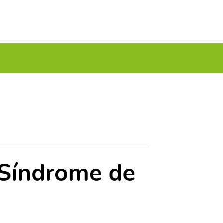
A TU GOLF!!
PODCAST
THE GOLF CARDS
 Síndrome de