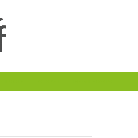
A TU GOLF!!
PODCAST
THE GOLF CARDS