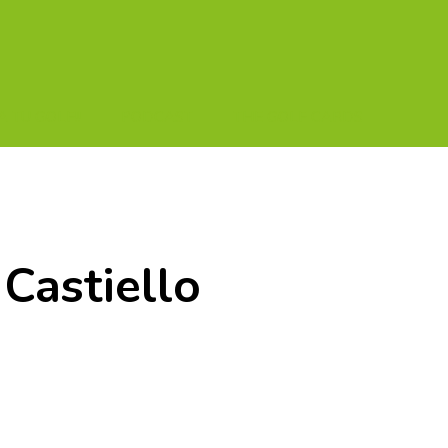
A TU GOLF!!
PODCAST
THE GOLF CARDS
Castiello