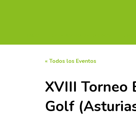
INICIO
CALENDARIO DE TORNEOS
CIRC
« Todos los Eventos
XVIII Torneo 
Golf (Asturia
26 septiembre