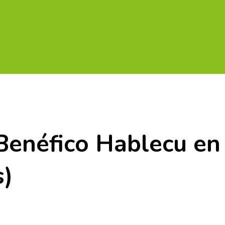
UITOS MULTICAMPO
TORNEOS FEDERATIVOS
¡¡MEJOR
Benéfico Hablecu en 
s)