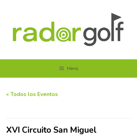
Saltar
al
contenido
Menú
« Todos los Eventos
Este evento ha pasado.
XVI Circuito San Miguel