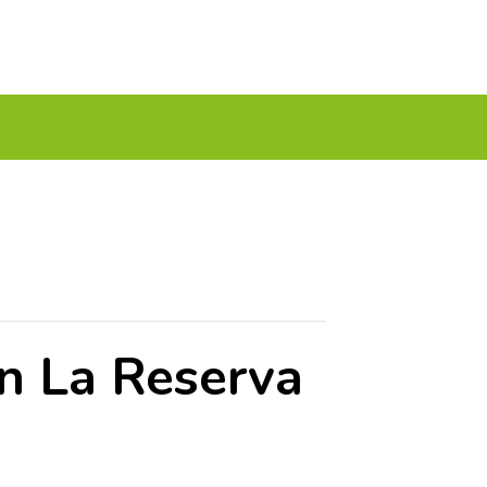
A TU GOLF!!
PODCAST
THE GOLF CARDS
en La Reserva