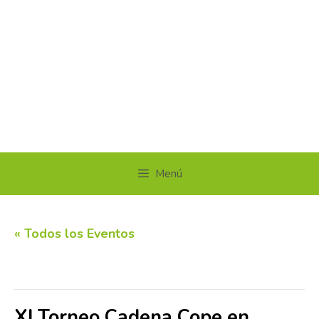
Menú
« Todos los Eventos
Este evento ha pasado.
XI Torneo Cadena Cope en