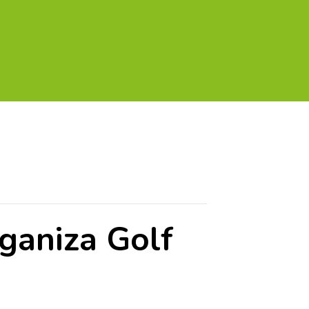
A TU GOLF!!
PODCAST
THE GOLF CARDS
rganiza Golf