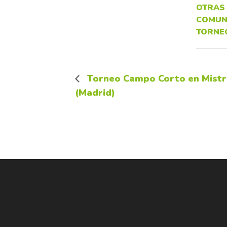
OTRAS
COMUN
TORNE
Torneo Campo Corto en Mistr
(Madrid)