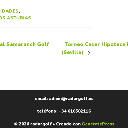
IDADES
,
OS ASTURIAS
al Samaranch Golf
Torneo Caser Hipoteca 
(Sevilla)
email: admin@radargolf.es
teléfono: +34 610502116
© 2026 radargolf
• Creado con
GeneratePress