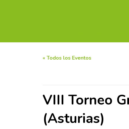
INICIO
CALENDARIO DE TORNEOS
CIRC
« Todos los Eventos
Este evento ha pasado.
VIII Torneo G
(Asturias)