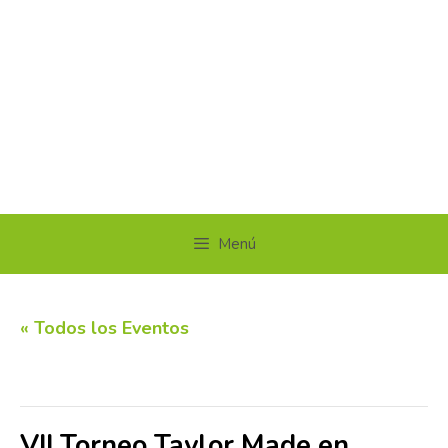
Menú
« Todos los Eventos
Este evento ha pasado.
VII Torneo Taylor Made en