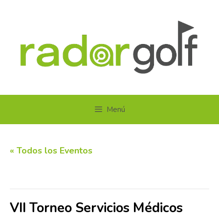
Saltar
al
contenido
Menú
« Todos los Eventos
Este evento ha pasado.
VII Torneo Servicios Médicos