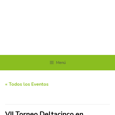
Menú
« Todos los Eventos
Este evento ha pasado.
VII Torneo Deltacinco en