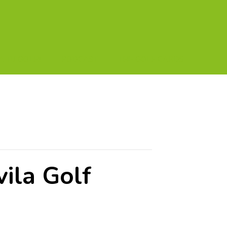
A TU GOLF!!
PODCAST
THE GOLF CARDS
ila Golf