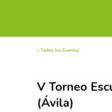
INICIO
CALENDARIO DE TORNEOS
CIRC
« Todos los Eventos
Este evento ha pasado.
V Torneo Esc
(Ávila)