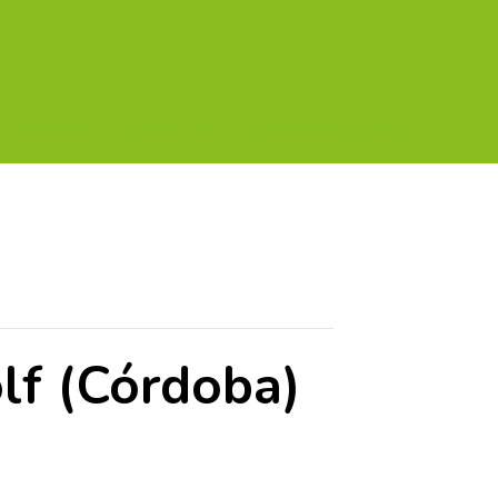
A TU GOLF!!
PODCAST
THE GOLF CARDS
lf (Córdoba)