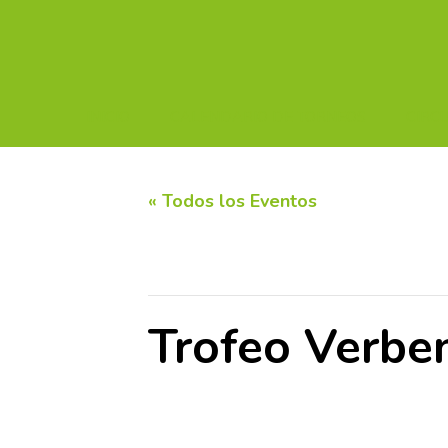
INICIO
CALENDARIO DE TORNEOS
CIRC
« Todos los Eventos
Este evento ha pasado.
Trofeo Verbe
12 julio