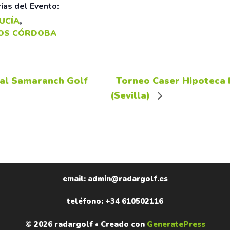
ías del Evento:
UCÍA
,
OS CÓRDOBA
al Samaranch Golf
Torneo Caser Hipoteca 
(Sevilla)
email: admin@radargolf.es
teléfono: +34 610502116
© 2026 radargolf
• Creado con
GeneratePress