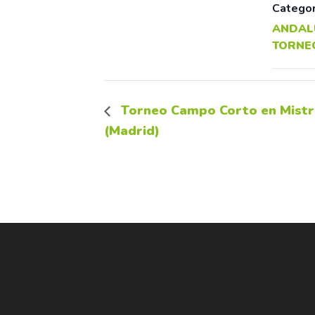
Categor
ANDAL
TORNE
Torneo Campo Corto en Mistr
(Madrid)