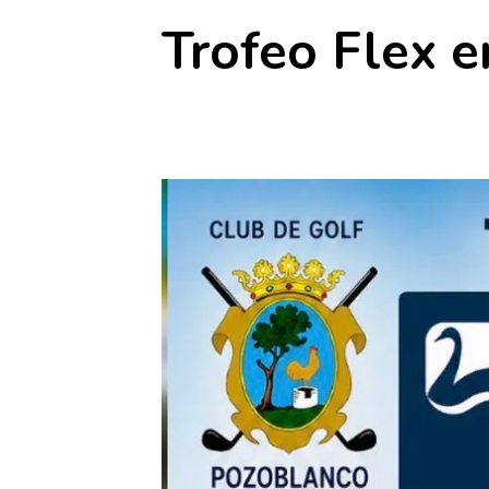
Trofeo Flex 
6 junio
-
7 junio