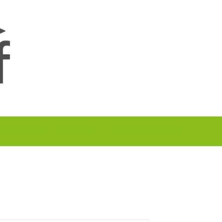
A TU GOLF!!
PODCAST
THE GOLF CARDS