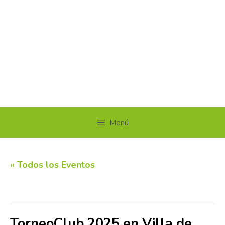
Menú
« Todos los Eventos
Este evento ha pasado.
TorneoClub 2025 en Villa de