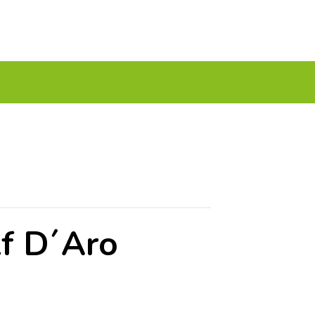
A TU GOLF!!
PODCAST
THE GOLF CARDS
lf D´Aro