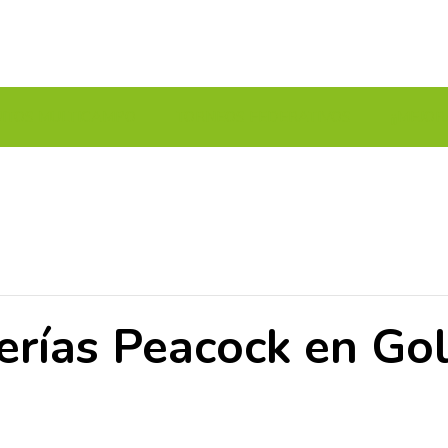
UITOS MULTICAMPO
TORNEOS FEDERATIVOS
¡¡MEJOR
erías Peacock en Go