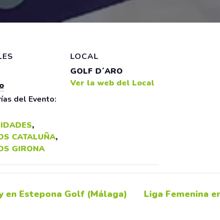
LES
LOCAL
GOLF D´ARO
Ver la web del Local
o
ías del Evento:
IDADES
,
OS CATALUÑA
,
OS GIRONA
y en Estepona Golf (Málaga)
Liga Femenina e