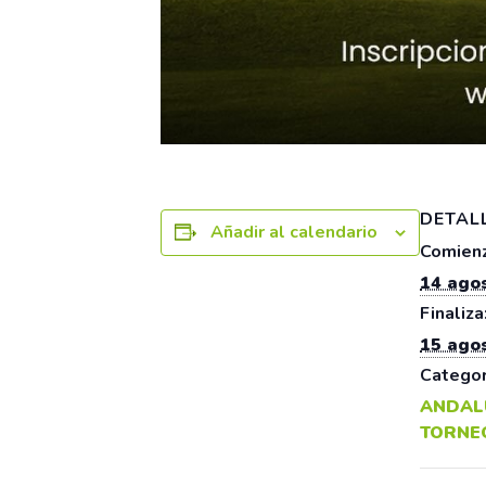
DETAL
Añadir al calendario
Comienz
14 ago
Finaliza
15 ago
Categor
ANDAL
TORNE