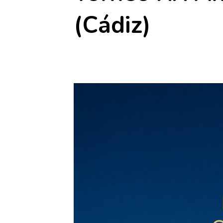
(Cádiz)
14 agosto
-
15 agosto