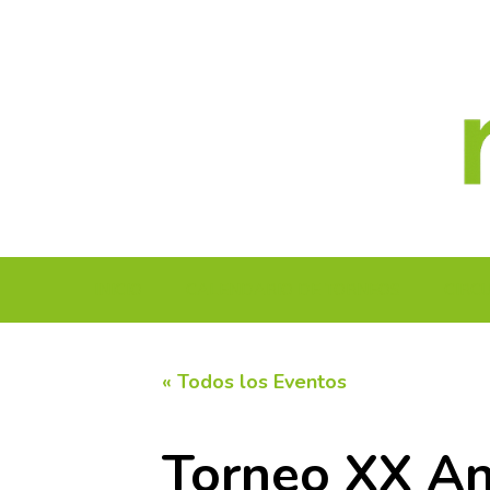
Saltar
al
contenido
INICIO
CALENDARIO DE TORNEOS
CIRC
« Todos los Eventos
Torneo XX Ani