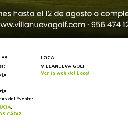
LES
LOCAL
a:
VILLANUEVA GOLF
Ver la web del Local
sto
:
sto
ías del Evento:
UCÍA
,
OS CÁDIZ