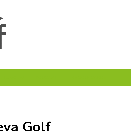
A TU GOLF!!
PODCAST
THE GOLF CARDS
eva Golf