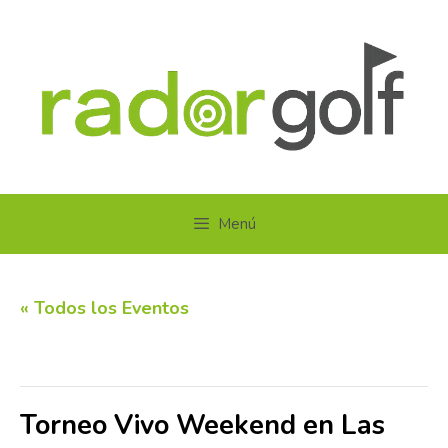
Saltar
al
contenido
Menú
« Todos los Eventos
Este evento ha pasado.
Torneo Vivo Weekend en Las