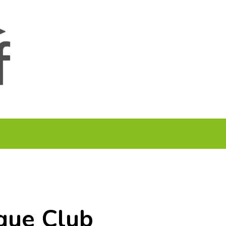
A TU GOLF!!
PODCAST
THE GOLF CARDS
que Club