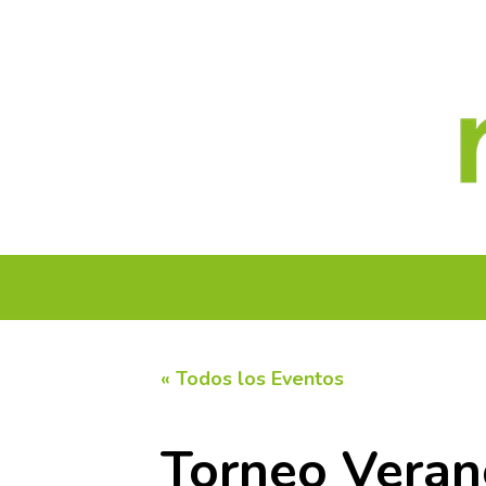
Saltar
al
contenido
INICIO
CALENDARIO DE TORNEOS
CIRC
« Todos los Eventos
Torneo Veran