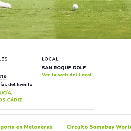
LES
LOCAL
SAN ROQUE GOLF
Ver la web del Local
sto
ías del Evento:
UCÍA
,
OS CÁDIZ
tegoría en Meloneras
Circuito Somabay World