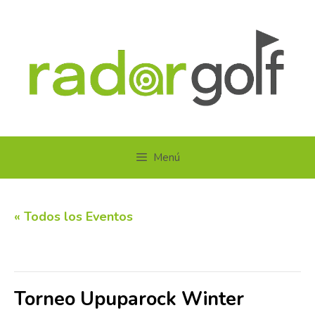
Saltar
al
contenido
Menú
« Todos los Eventos
Este evento ha pasado.
Torneo Upuparock Winter